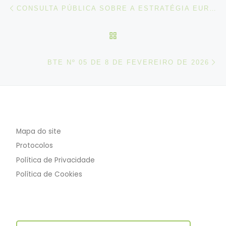
Post navigation
Artigo anterior
CONSULTA PÚBLICA SOBRE A ESTRATÉGIA EUROPEIA DE ENSINO E FORMAÇÃO PROFISSIONAIS
VOLTAR À LISTA DE ART
N
BTE Nº 05 DE 8 DE FEVEREIRO DE 2026
Mapa do site
Protocolos
Política de Privacidade
Política de Cookies