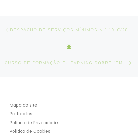
Post navigation
Artigo anterior
DESPACHO DE SERVIÇOS MÍNIMOS N.º 10_C/2022, DE 02 DE AGOSTO
VOLTAR À LISTA DE ART
N
CURSO DE FORMAÇÃO E-LEARNING SOBRE “EMPRESAS E TRABALHO DIGNO: UMA INTRODUÇÃO À DECLARAÇÃO SOBRE EMPRESAS MULTINACIONAIS”.
Mapa do site
Protocolos
Política de Privacidade
Política de Cookies