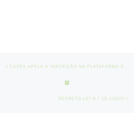
Post navigation
Artigo anterior
CASES APELA À INSCRIÇÃO NA PLATAFORMA DE VOLUNTÁRIOS NO ÂMBITO DO COVID 19
VOLTAR À LISTA DE ART
N
DECRETO-LEI N.º 10-J/2020