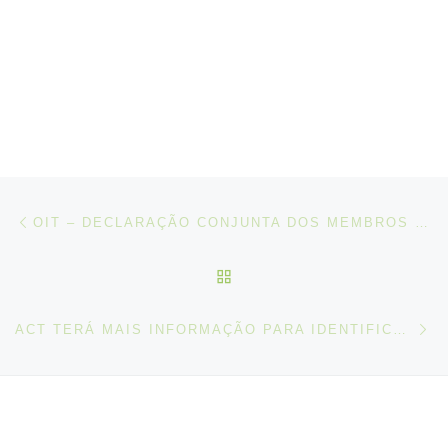
Post navigation
Artigo anterior
OIT – DECLARAÇÃO CONJUNTA DOS MEMBROS DA COMISSÃO TRIPARTIDA ESPECIAL – CONVENÇÃO DO TRABALHO MARÍTIMO, 2006.
VOLTAR À LISTA DE ART
N
ACT TERÁ MAIS INFORMAÇÃO PARA IDENTIFICAR DESPEDIMENTOS COLETIVOS ILEGAIS