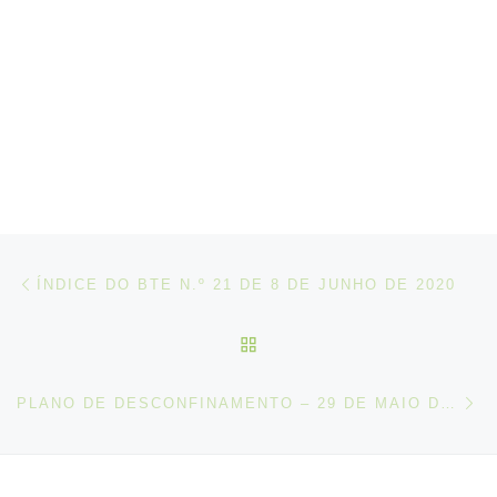
Post navigation
Artigo anterior
ÍNDICE DO BTE N.º 21 DE 8 DE JUNHO DE 2020
VOLTAR À LISTA DE ART
N
PLANO DE DESCONFINAMENTO – 29 DE MAIO DE 2020