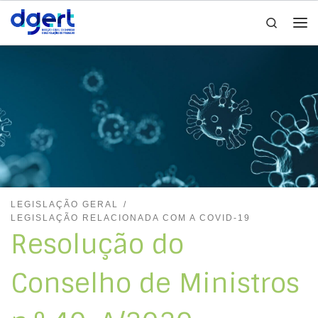
Search
Skip to content
Me
LEGISLAÇÃO GERAL
LEGISLAÇÃO RELACIONADA COM A COVID-19
Resolução do
Conselho de Ministros