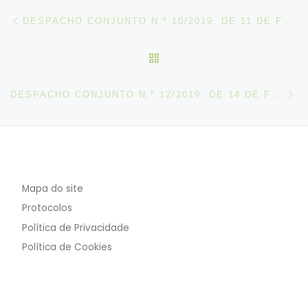
Post navigation
Artigo anterior
DESPACHO CONJUNTO N.º 10/2019, DE 11 DE FEVEREIRO
VOLTAR À LISTA DE ART
N
DESPACHO CONJUNTO N.º 12/2019, DE 14 DE FEVEREIRO
Mapa do site
Protocolos
Política de Privacidade
Política de Cookies