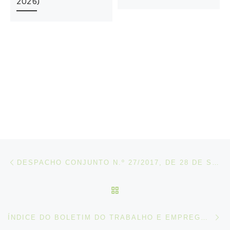
2026)
Post navigation
Artigo anterior
DESPACHO CONJUNTO N.º 27/2017, DE 28 DE SETEMBRO
VOLTAR À LISTA DE ART
N
ÍNDICE DO BOLETIM DO TRABALHO E EMPREGO SEPARATA