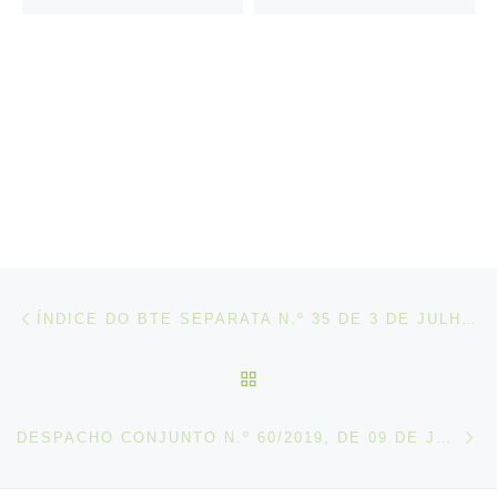
Post navigation
Artigo anterior
ÍNDICE DO BTE SEPARATA N.º 35 DE 3 DE JULHO DE 2019
VOLTAR À LISTA DE ART
N
DESPACHO CONJUNTO N.º 60/2019, DE 09 DE JULHO