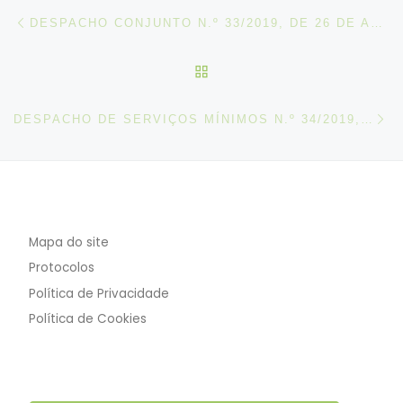
Post navigation
Artigo anterior
DESPACHO CONJUNTO N.º 33/2019, DE 26 DE ABRIL
VOLTAR À LISTA DE ART
N
DESPACHO DE SERVIÇOS MÍNIMOS N.º 34/2019, DE 03 DE MAIO
Mapa do site
Protocolos
Política de Privacidade
Política de Cookies