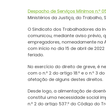
Despacho de Serviços Mínimos
n.º 0
Ministérios da Justiça, do Trabalho,
O Sindicato dos Trabalhadores da Ind
comunicou, mediante aviso prévio, 
empregadores, nomeadamente na AHRE
com início no dia 15 de abril de 202
feriado.
No exercício do direito de greve, é 
com o n.º 2 do artigo 18.º e o n.º 3 
afetação de alguns destes direitos.
Desde logo, a alimentação de doent
constitui uma necessidade social imp
n.º 2 do artigo 537.º do Código do 