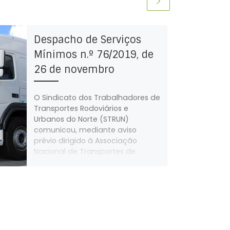
Despacho de Serviços
Mínimos n.º 76/2019, de
26 de novembro
O Sindicato dos Trabalhadores de
Transportes Rodoviários e
Urbanos do Norte (STRUN)
comunicou, mediante aviso
prévio dirigido à Associação
Nacional de Transportes de
Passageiros (ANTROP), que os
trabalhadores das empresas do
setor de transportes rodoviários
de pesados de passageiros dos
distritos do Porto, Aveiro, Vila Real,
Bragança, Braga e Viana do
Castelo farão greve entre as