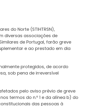
lares do Norte (STIHTRSN),
m diversas associações de
milares de Portugal, farão greve
 suplementar e ao prestado em dia
ionalmente protegidos, de acordo
esa, sob pena de irreversível
fetados pelo aviso prévio de greve
nos termos do n.º 1 e da alínea b) do
constitucionais das pessoas à