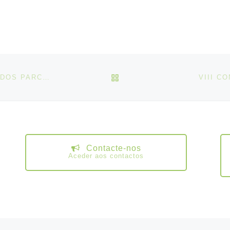
e abril, 1 de maio, 10, 20 e 28
 15 de agosto, 5 de outubro, 1
vembro, 1, 8 e 25 dezembro
9 e 1 janeiro de 2020, nos
s do aviso prévio.
VOLTAR À LISTA DE ART
SEMINÁRIO FINAL DO REP -REPRESENTATIVIDADE DOS PARCEIROS SOCIAIS E IMPACTO DA GOVERNANÇA ECONÓMICA
VIII C
Contacte-nos
Aceder aos contactos