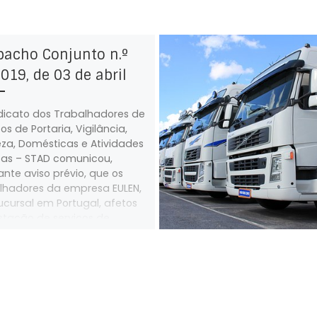
pacho Conjunto n.º
019, de 03 de abril
dicato dos Trabalhadores de
os de Portaria, Vigilância,
za, Domésticas e Atividades
sas – STAD comunicou,
nte aviso prévio, que os
lhadores da empresa EULEN,
 sucursal em Portugal, afetos
stação de serviços de
za no Hospital Nossa
ra do Rosário do Barreiro,
 Hospitalar Barreiro Montijo,
arão greve ao trabalho
ado em dia feriado num
do de 24 horas nos dias 19, 21