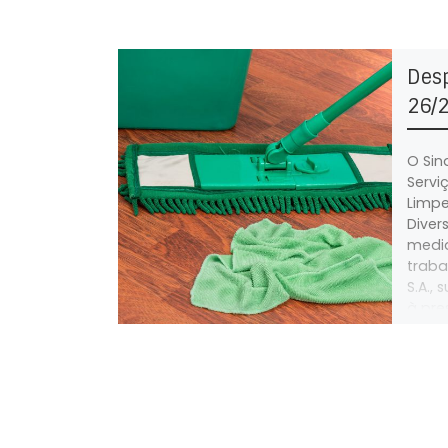
Des
26/2
O Sin
Serviç
Limpe
Diver
media
traba
S.A.,
à pre
limpe
Senho
Centro
EPE f
prest
perío