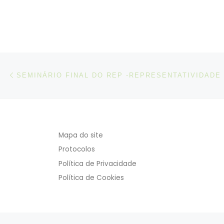
e 25 d
junho,
de no
de 201
termo
Post navigation
Artigo anterior
Mapa do site
Protocolos
Política de Privacidade
Política de Cookies