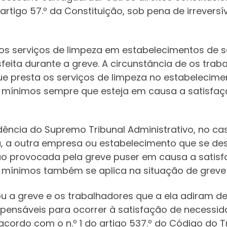
do artigo 57.º da Constituição, sob pena de irrever
dos serviços de limpeza em estabelecimentos de 
isfeita durante a greve. A circunstância de os tra
e presta os serviços de limpeza no estabelecime
 mínimos sempre que esteja em causa a satisfaç
dência do Supremo Tribunal Administrativo, no c
 a outra empresa ou estabelecimento que se des
ação provocada pela greve puser em causa a satis
 mínimos também se aplica na situação de greve
u a greve e os trabalhadores que a ela adiram d
pensáveis para ocorrer à satisfação de necessida
cordo com o n.º 1 do artigo 537.º do Código do T