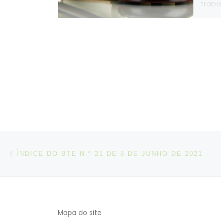
traba
assoc
Assoc
Resta
Portu
cantin
refei
conce
empre
alime
farão
2022
Post navigation
Artigo anterior
ÍNDICE DO BTE N.º 21 DE 8 DE JUNHO DE 2021
Mapa do site