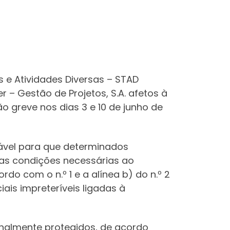
s e Atividades Diversas – STAD
 – Gestão de Projetos, S.A. afetos à
o greve nos dias 3 e 10 de junho de
ável para que determinados
as condições necessárias ao
o com o n.º 1 e a alínea b) do n.º 2
ais impreteríveis ligadas à
ionalmente protegidos, de acordo