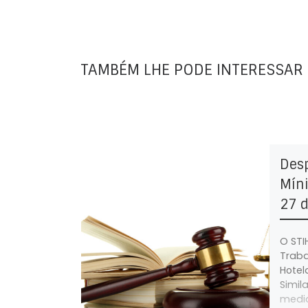
TAMBÉM LHE PODE INTERESSAR
Des
Míni
27 d
O STI
Traba
Hotel
Simil
media