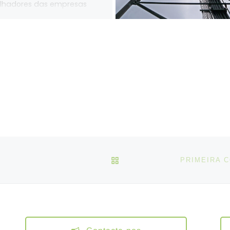
lhadores das empresas
iadas na AHRESP –
iação da Hotelaria,
uração e Similares de
gal, a prestar serviço nas
as, refeitórios, fábricas de
ções e bares
ssionados, locais onde as
sas do setor da
ntação prestam serviço,
 greve no dia 1 de maio de
.
VOLTAR À LISTA DE ART