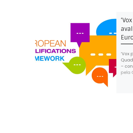
‘Vox
ava
Euro
‘Vox 
Quadr
– con
pela 