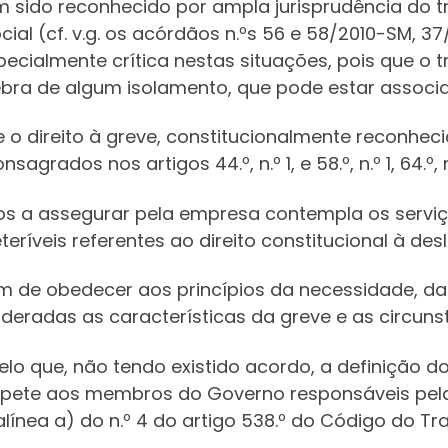
ido reconhecido por ampla jurisprudência do trib
al (cf. v.g. os acórdãos n.ºs 56 e 58/2010-SM, 3
specialmente crítica nestas situações, pois que o
ebra de algum isolamento, que pode estar associ
 o direito à greve, constitucionalmente reconhecid
grados nos artigos 44.º, n.º 1, e 58.º, n.º 1, 64.º, n
s a assegurar pela empresa contempla os serviç
teríveis referentes ao direito constitucional à de
em de obedecer aos princípios da necessidade, d
nderadas as características da greve e as circu
lo que, não tendo existido acordo, a definição d
pete aos membros do Governo responsáveis pela 
ínea a) do n.º 4 do artigo 538.º do Código do Tr