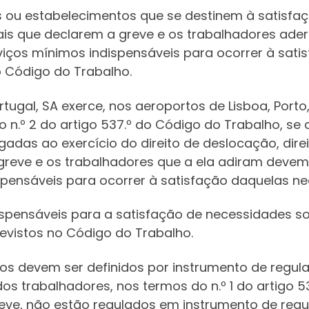
ou estabelecimentos que se destinem à satisfaç
cais que declarem a greve e os trabalhadores ade
viços mínimos indispensáveis para ocorrer à sat
o Código do Trabalho.
ugal, SA exerce, nos aeroportos de Lisboa, Porto,
do n.º 2 do artigo 537.º do Código do Trabalho, se
igadas ao exercício do direito de deslocação, dire
a greve e os trabalhadores que a ela adiram devem
spensáveis para ocorrer à satisfação daquelas ne
spensáveis para a satisfação de necessidades soci
evistos no Código do Trabalho.
mos devem ser definidos por instrumento de regul
s trabalhadores, nos termos do n.º 1 do artigo 53
eve, não estão regulados em instrumento de regul