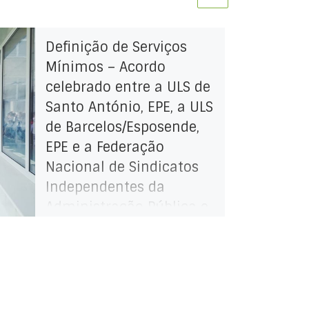
Definição de Serviços
Mínimos – Acordo
celebrado entre a ULS de
Santo António, EPE, a ULS
de Barcelos/Esposende,
EPE e a Federação
Nacional de Sindicatos
Independentes da
Administração Pública e
de Entidades com Fins
Públicos – FESINAP
Acordo obtido quanto à definição
de serviços mínimos e dos meios