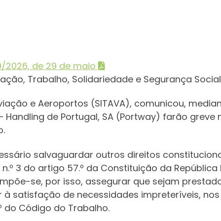
9/2026, de 29 de maio
itação, Trabalho, Solidariedade e Segurança Social
iação e Aeroportos (SITAVA), comunicou, mediant
Handling de Portugal, SA (Portway) farão greve n
o.
ecessário salvaguardar outros direitos constituci
no n.º 3 do artigo 57.º da Constituição da Repúblic
 Impõe-se, por isso, assegurar que sejam prestad
à satisfação de necessidades impreteríveis, nos 
.º do Código do Trabalho.