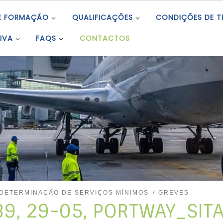
E FORMAÇÃO
QUALIFICAÇÕES
CONDIÇÕES DE 
IVA
FAQS
CONTACTOS
DETERMINAÇÃO DE SERVIÇOS MÍNIMOS
GREVES
39, 29-05, PORTWAY_SITA