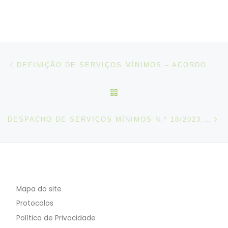
Post navigation
Artigo anterior
DEFINIÇÃO DE SERVIÇOS MÍNIMOS – ACORDO CELEBRADO ENTRE O SITE SUL E A ACCIONA FACILITY SERVICES, S.A
VOLTAR À LISTA DE ART
N
DESPACHO DE SERVIÇOS MÍNIMOS N.º 18/2023, DE 28 ABRIL
Mapa do site
Protocolos
Política de Privacidade