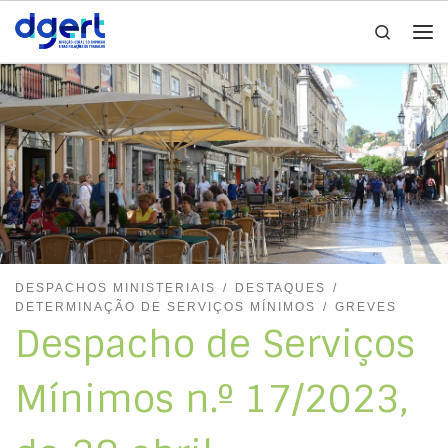
Search
Skip to content
Me
DESPACHOS MINISTERIAIS
DESTAQUES
DETERMINAÇÃO DE SERVIÇOS MÍNIMOS
GREVES
Despacho de Serviços
Mínimos n.º 17/2023,