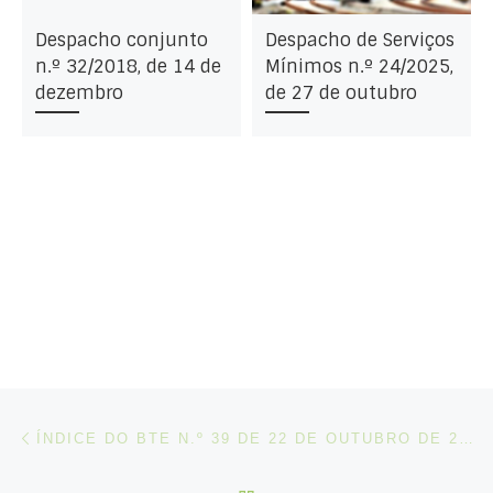
Despacho conjunto
Despacho de Serviços
n.º 32/2018, de 14 de
Mínimos n.º 24/2025,
dezembro
de 27 de outubro
Post navigation
Artigo anterior
ÍNDICE DO BTE N.º 39 DE 22 DE OUTUBRO DE 2019