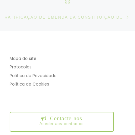
VOLTAR À LISTA DE ART
N
RATIFICAÇÃO DE EMENDA DA CONSTITUIÇÃO DA ORGANIZAÇÃO INTERNACIONAL DO TRABALHO POR PORTUGAL
Mapa do site
Protocolos
Política de Privacidade
Política de Cookies
Contacte-nos
Aceder aos contactos