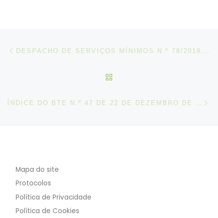
Post navigation
Artigo anterior
DESPACHO DE SERVIÇOS MÍNIMOS N.º 78/2019, DE 13 DE DEZEMBRO
VOLTAR À LISTA DE ART
N
ÍNDICE DO BTE N.º 47 DE 22 DE DEZEMBRO DE 2019
Mapa do site
Protocolos
Política de Privacidade
Política de Cookies