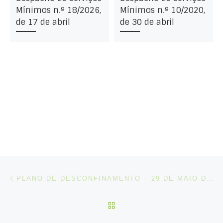
Mínimos n.º 18/2026,
Mínimos n.º 10/2020,
de 17 de abril
de 30 de abril
Post navigation
Artigo anterior
PLANO DE DESCONFINAMENTO – 29 DE MAIO DE 2020
VOLTAR À LISTA DE ART