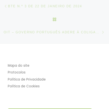
Post navigation
Artigo anterior
BTE N.º 3 DE 22 DE JANEIRO DE 2024
VOLTAR À LISTA DE ART
N
OIT – GOVERNO PORTUGUÊS ADERE À COLIGAÇÃO GLOBAL PELA JUSTIÇA SOCIAL
Mapa do site
Protocolos
Política de Privacidade
Política de Cookies