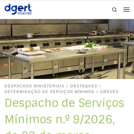
Search
Skip to content
Me
DESPACHOS MINISTERIAIS
DESTAQUES
DETERMINAÇÃO DE SERVIÇOS MÍNIMOS
GREVES
Despacho de Serviços
Mínimos n.º 9/2026,