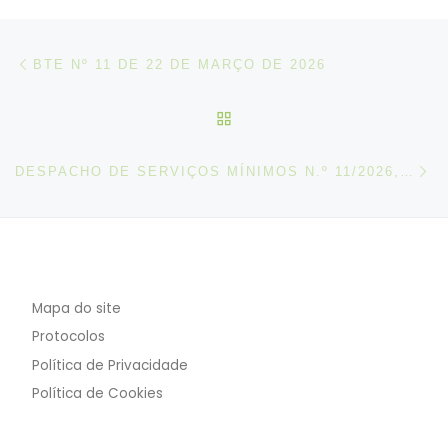
Post navigation
Artigo anterior
BTE Nº 11 DE 22 DE MARÇO DE 2026
VOLTAR À LISTA DE ART
N
DESPACHO DE SERVIÇOS MÍNIMOS N.º 11/2026, DE 23 DE MARÇO
Mapa do site
Protocolos
Política de Privacidade
Política de Cookies