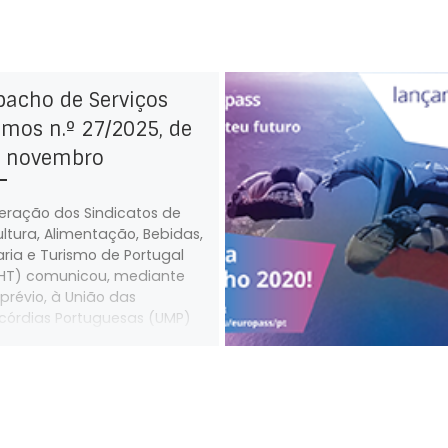
pacho de Serviços
mos n.º 27/2025, de
e novembro
eração dos Sindicatos de
ultura, Alimentação, Bebidas,
aria e Turismo de Portugal
HT) comunicou, mediante
 prévio, à União das
icórdias Portuguesas (UMP)
s trabalhadores abrangidos
seu âmbito estatutário, que
em a sua atividade
ssional na UMP e nas Santas
 da Misericórdia por ela
sentadas, irão fazer greve