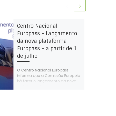
Centro Nacional
Europass – Lançamento
da nova plataforma
Europass – a partir de 1
de julho
O Centro Nacional Europass
informa que a Comissão Europeia
irá fazer o lançamento da nova
plataforma Europass, no próximo
dia 1 de […]