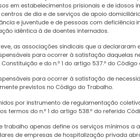
os em estabelecimentos prisionais e de idosos in
entros de dia e de serviços de apoio domiciliári
fância e juventude e de pessoas com deficiência 
ção idêntica à de doentes internados.
greve, as associações sindicais que a declararam 
pensáveis para ocorrer à satisfação daquelas ne
 Constituição e do n.º 1 do artigo 537.º do Código
ispensáveis para ocorrer à satisfação de necessid
amente previstos no Código do Trabalho.
nidos por instrumento de regulamentação coletiv
s termos do n.º 1 do artigo 538.º do referido Cód
e trabalho apenas define os serviços mínimos a 
ares de empresas de hospitalização privada abra