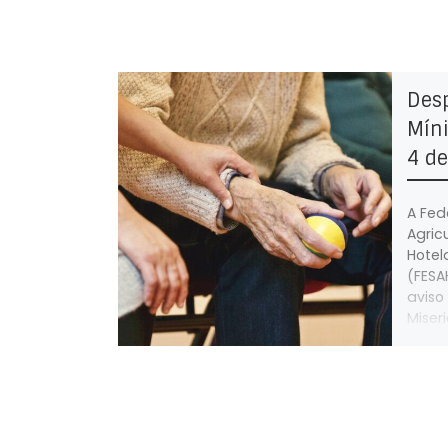
Des
Míni
4 d
A Fed
Agric
Hotel
(FESA
aviso
Miser
que o
pelo 
exerc
profi
Casas
repre