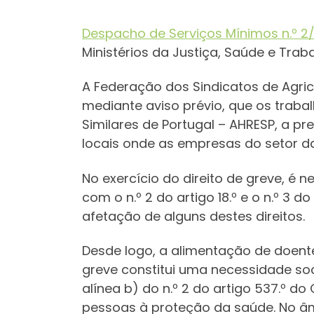
Despacho de Serviços Mínimos n.º 2
Ministérios da Justiça, Saúde e Trab
A Federação dos Sindicatos de Agric
mediante aviso prévio, que os trab
Similares de Portugal – AHRESP, a pre
locais onde as empresas do setor da
No exercício do direito de greve, é 
com o n.º 2 do artigo 18.º e o n.º 3 
afetação de alguns destes direitos.
Desde logo, a alimentação de doent
greve constitui uma necessidade soci
alínea b) do n.º 2 do artigo 537.º 
pessoas à proteção da saúde. No âm