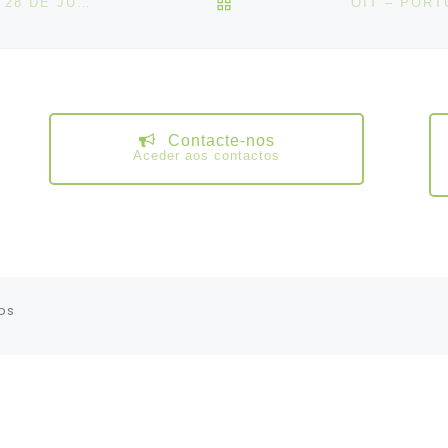
VOLTAR À LISTA DE ART
DESPACHO DE SERVIÇOS MÍNIMOS N.º 26/2023, DE 28 DE JUNHO
Contacte-nos
Aceder aos contactos
os