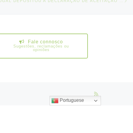
IGOS
OIT – PORTUGAL DEPOSITOU A DECLARAÇÃO DE ACEITAÇÃO DAS EMENDAS AO CÓDIGO DA CONVENÇÃO DO TRABALHO MARÍTIMO
Fale connosco
Sugestões, reclamações ou
opiniões
Portuguese