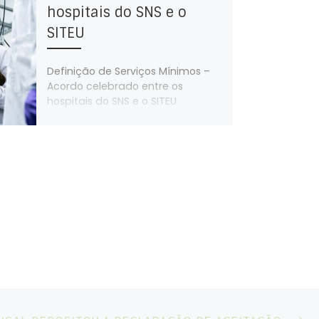
hospitais do SNS e o
SITEU
Definição de Serviços Mínimos –
Acordo celebrado entre os
hospitais do SNS e o SITEU
N