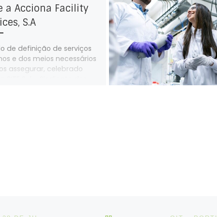
e a Acciona Facility
ices, S.A
o de definição de serviços
os e dos meios necessários
os assegurar, celebrado
o SITE Sul – Sindicato dos
lhadores das Indústrias
formadoras, Energia e
idades do Ambiente do Sul e
resa Acciona Facility
es, S.A., prestadora de
ços na Volkswagen
uropa, para greve
rada para o período das
 do dia 2 de maio e as 23:40
a 3 de maio de 2023