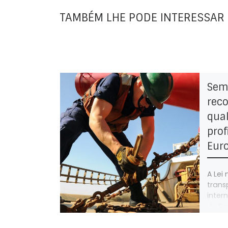
TAMBÉM LHE PODE INTERESSAR
Semi
rec
qual
prof
Eur
A Lei 
trans
intern
do Pa