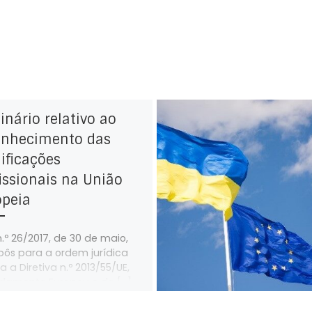
nário relativo ao
onhecimento das
ificações
issionais na União
opeia
n.º 26/2017, de 30 de maio,
pôs para a ordem jurídica
a a Diretiva n.º 2013/55/UE,
rlamento Europeu e do […]