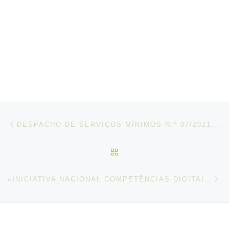
Post navigation
Artigo anterior
DESPACHO DE SERVIÇOS MÍNIMOS N.º 07/2021, DE 07 DE MAIO
VOLTAR À LISTA DE ART
N
«INICIATIVA NACIONAL COMPETÊNCIAS DIGITAIS E.2030 – INCODE.2030″