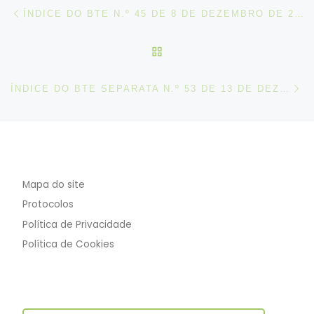
Post navigation
Artigo anterior
ÍNDICE DO BTE N.º 45 DE 8 DE DEZEMBRO DE 2019
VOLTAR À LISTA DE ART
N
ÍNDICE DO BTE SEPARATA N.º 53 DE 13 DE DEZEMBRO DE 2019
Mapa do site
Protocolos
Política de Privacidade
Política de Cookies