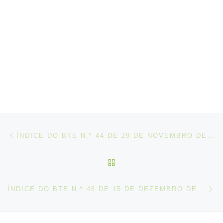
Post navigation
Artigo anterior
ÍNDICE DO BTE N.º 44 DE 29 DE NOVEMBRO DE 2019
VOLTAR À LISTA DE ART
N
ÍNDICE DO BTE N.º 46 DE 15 DE DEZEMBRO DE 2019