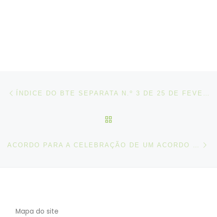
Post navigation
Artigo anterior
ÍNDICE DO BTE SEPARATA N.º 3 DE 25 DE FEVEREIRO DE 2021
VOLTAR À LISTA DE ART
N
ACORDO PARA A CELEBRAÇÃO DE UM ACORDO DE EMPRESA ENTRE A UMP, FENPROF, SEP E O STSS
Mapa do site