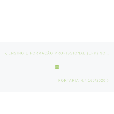
Post navigation
Artigo anterior
ENSINO E FORMAÇÃO PROFISSIONAL (EFP) NO CONTEXTO DA COVID-19
VOLTAR À LISTA DE ART
N
PORTARIA N.º 160/2020