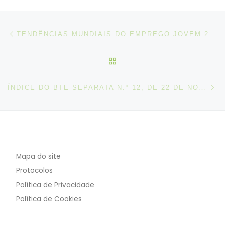
Post navigation
Artigo anterior
TENDÊNCIAS MUNDIAIS DO EMPREGO JOVEM 2017
VOLTAR À LISTA DE ART
N
ÍNDICE DO BTE SEPARATA N.º 12, DE 22 DE NOVEMBRO DE 2017
Mapa do site
Protocolos
Política de Privacidade
Política de Cookies