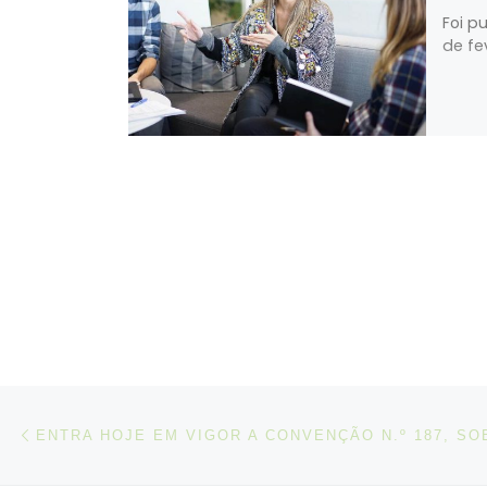
Foi pu
de fe
Post navigation
Artigo anterior