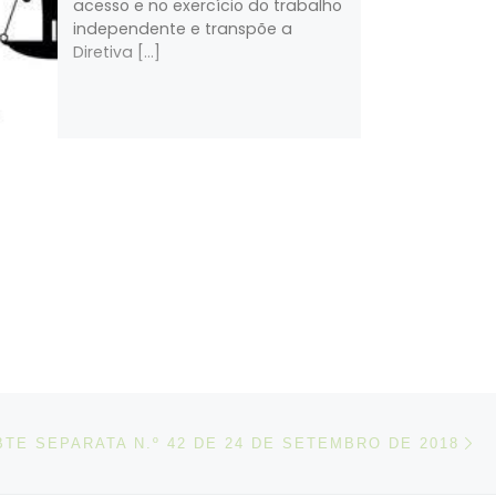
acesso e no exercício do trabalho
independente e transpõe a
Diretiva […]
N
IGOS
BTE SEPARATA N.º 42 DE 24 DE SETEMBRO DE 2018