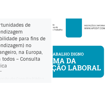
rtunidades de
endizagem
ilidade para fins de
endizagem) no
angeiro, na Europa,
 todos – Consulta
ica
gação da Consulta Pública
 as Oportunidades de
dizagem (mobilidade para
de aprendizagem) no
ngeiro, na Europa, para