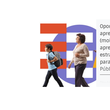
Opo
apr
(mob
apr
estr
para
Públ
Divul
sobre
apren
fins 
estra
todos