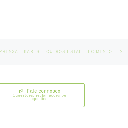
N
IGOS
NOTA DE IMPRENSA – BARES E OUTROS ESTABELECIMENTOS NOVAS REGRAS DE FUNCIONAMENTO NO AMBITO DO COVID-19
Fale connosco
Sugestões, reclamações ou
opiniões