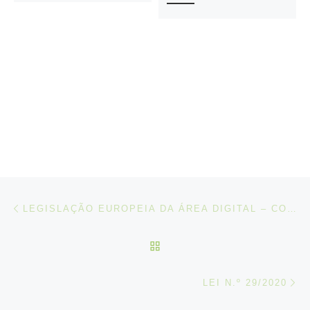
Post navigation
Artigo anterior
LEGISLAÇÃO EUROPEIA DA ÁREA DIGITAL – CONSULTA PÚBLICA DA COMISSÃO EUROPEIA
VOLTAR À LISTA DE ART
N
LEI N.º 29/2020