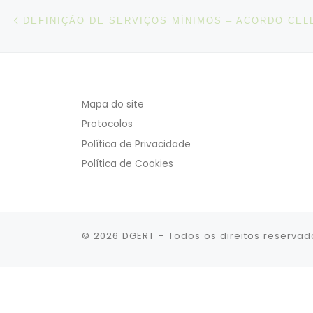
Post navigation
Artigo anterior
Mapa do site
Protocolos
Política de Privacidade
Política de Cookies
© 2026
DGERT
– Todos os direitos reservad