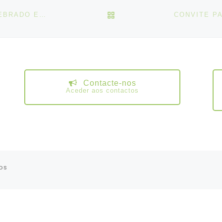
VOLTAR À LISTA DE ART
DEFINIÇÃO DE SERVIÇOS MÍNIMOS – ACORDO CELEBRADO ENTRE EDP E A FIEQUIMETAL
Contacte-nos
Aceder aos contactos
os