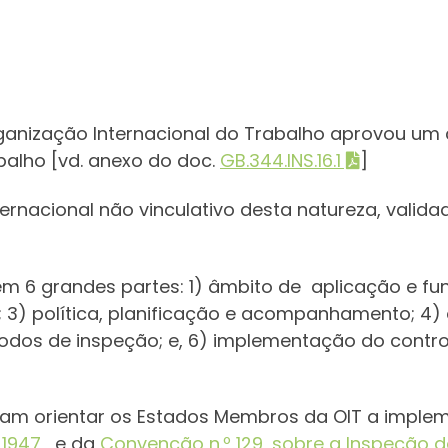
anização Internacional do Trabalho aprovou um co
balho [vd. anexo do doc.
GB.344.INS.16.1
]
ternacional não vinculativo desta natureza, vali
m 6 grandes partes: 1) âmbito de aplicação e fu
; 3) política, planificação e acompanhamento; 4) 
odos de inspeção; e, 6) implementação do contr
sam orientar os Estados Membros da OIT a imple
 1947
, e da
Convenção n.º 129, sobre a Inspeção do