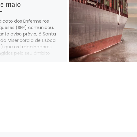
de maio
dicato dos Enfermeiros
gueses (SEP) comunicou,
nte aviso prévio, à Santa
da Misericórdia de Lisboa
) que os trabalhadores
gidos pelo seu âmbito
utário, que exercem a sua
dade profissional na SCML
fazer greve no dia 12 de maio
26.