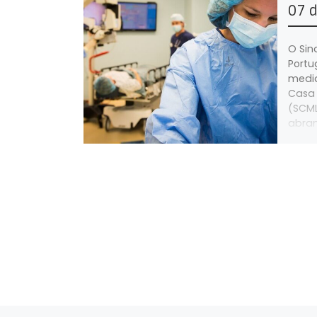
07 
O Sin
Portu
media
Casa 
(SCML
abran
estat
ativi
irão 
de 20