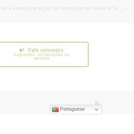
N
IGOS
CONVITE PARA A APRESENTAÇÃO DE PROPOSTAS PARA ACABAR COM A DISCRIMINAÇÃO RACIAL NO TRABALHO
Fale connosco
Sugestões, reclamações ou
opiniões
Portuguese