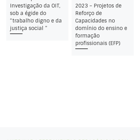
Investigação da OIT,
2023 – Projetos de
sob a égide do
Reforço de
“trabalho digno e da
Capacidades no
justiça social ”
domínio do ensino e
formação
profissionais (EFP)
Post navigation
Artigo anterior