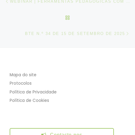
WEBINAR | FERRAMENTAS PEDAGÓGICAS COM INTELIGÊNCIA ARTIFICIAL
VOLTAR À LISTA DE ART
N
BTE N.º 34 DE 15 DE SETEMBRO DE 2025
Mapa do site
Protocolos
Política de Privacidade
Política de Cookies
Contacte-nos