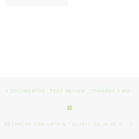
Post navigation
Artigo anterior
DOCUMENTOS _PEER REVIEW: ‘TOWARDS A MORE DYNAMIC COLLECTIVE BARGAINING’
VOLTAR À LISTA DE ART
N
DESPACHO CONJUNTO N.º 32/2017, DE 26 DE OUTUBRO