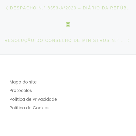
Post navigation
Artigo anterior
DESPACHO N.º 8553-A/2020 – DIÁRIO DA REPÚBLICA N.º 173/2020, 2º SUPLEMENTO, SÉRIE II DE 2020-09-04 1421
VOLTAR À LISTA DE ART
N
RESOLUÇÃO DO CONSELHO DE MINISTROS N.º 70-A/2020
Mapa do site
Protocolos
Política de Privacidade
Política de Cookies