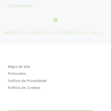
Post navigation
Artigo anterior
COOPJOVEM
VOLTAR À LISTA DE ART
N
INCENTIVO À ACEITAÇÃO DE OFERTAS DE EMPREGO
Mapa do site
Protocolos
Política de Privacidade
Política de Cookies