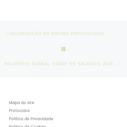
Post navigation
Artigo anterior
VALORIZAÇÃO DO ENSINO PROFISSIONAL
VOLTAR À LISTA DE ART
N
RELATÓRIO GLOBAL SOBRE OS SALÁRIOS 2018/19
Mapa do site
Protocolos
Política de Privacidade
Política de Cookies