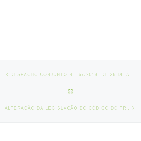
Post navigation
Artigo anterior
DESPACHO CONJUNTO N.º 67/2019, DE 29 DE AGOSTO
VOLTAR À LISTA DE ART
N
ALTERAÇÃO DA LEGISLAÇÃO DO CÓDIGO DO TRABALHO E DOS REGIMES CONTRIBUTIVOS DO SISTEMA PREVIDENCIAL DE SEGURANÇA SOCIAL