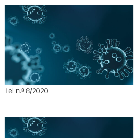
Primeira alteração, por apreciação parlamentar, ao
Decreto-Lei n.º 10-J/2020, de 26 de março, que
estabelece medidas excecionais de proteção dos
créditos das famílias, empresas, instituições
particulares de solidariedade social e demais
entidades da economia social, bem como um regime
especial de garantias pessoais do Estado, no âmbito
da pandemia da doença COVID-19.
Lei n.º 8/2020