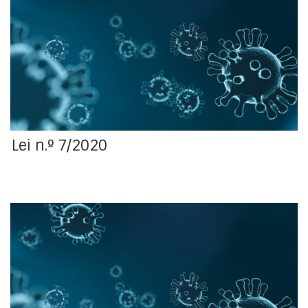
Estabelece regimes excecionais e temporários de
resposta à epidemia SARS-CoV-2, e procede à
primeira alteração ao Decreto-Lei n.º 10-I/2020, de 26
de março, e à quarta alteração à Lei n.º 27/2007, de 30
de julho.
Lei n.º 7/2020
Regime excecional para promover a capacidade de
resposta das autarquias locais no âmbito da pandemia
da doença COVID-19.