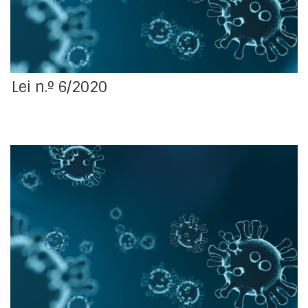
Lei n.º 6/2020
Quarta alteração, por apreciação parlamentar, ao
Decreto-Lei n.º 10-A/2020, de 13 de março, que
estabelece medidas excecionais e temporárias
relativas à situação epidemiológica do novo
Coronavírus - COVID-19.