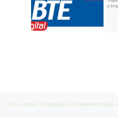
Traba
e Emp
Post navigation
Artigo anterior
347.ª SESSÃO DO CONSELHO DE ADMINISTRAÇÃO 