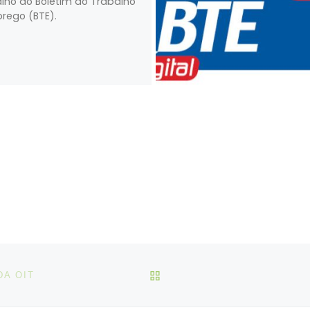
lho do Boletim do Trabalho
rego (BTE).
VOLTAR À LISTA DE ART
DA OIT