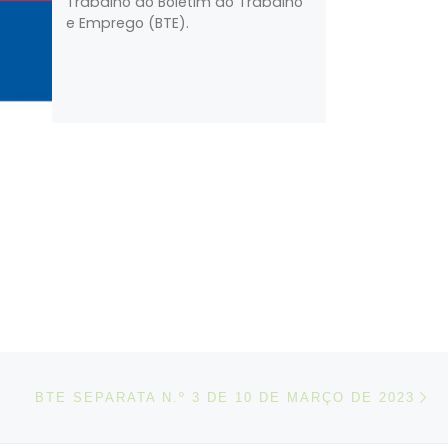
Trabalho do Boletim do Trabalho
e Emprego (BTE).
N
IGOS
BTE SEPARATA N.º 3 DE 10 DE MARÇO DE 2023