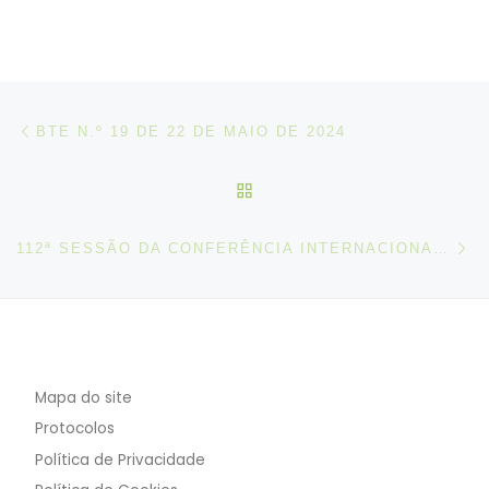
Post navigation
Artigo anterior
BTE N.º 19 DE 22 DE MAIO DE 2024
VOLTAR À LISTA DE ART
N
112ª SESSÃO DA CONFERÊNCIA INTERNACIONAL DO TRABALHO
Mapa do site
Protocolos
Política de Privacidade