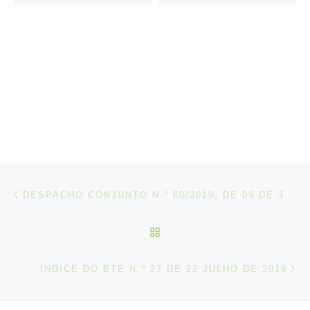
Post navigation
Artigo anterior
DESPACHO CONJUNTO N.º 60/2019, DE 09 DE JULHO
VOLTAR À LISTA DE ART
N
ÍNDICE DO BTE N.º 27 DE 22 JULHO DE 2019