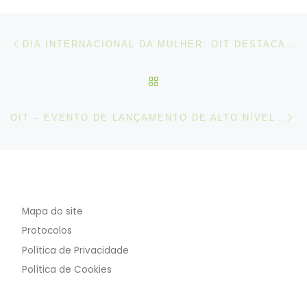
Post navigation
Artigo anterior
DIA INTERNACIONAL DA MULHER: OIT DESTACA O PAPEL ESSENCIAL DO TRABALHO DAS MULHERES
VOLTAR À LISTA DE ART
N
OIT – EVENTO DE LANÇAMENTO DE ALTO NÍVEL DA PARCERIA PARA O TRABALHO DIGNO NAS PESCAS
Mapa do site
Protocolos
Política de Privacidade
Política de Cookies