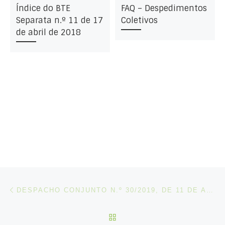
Índice do BTE
FAQ – Despedimentos
Separata n.º 11 de 17
Coletivos
de abril de 2018
Post navigation
Artigo anterior
DESPACHO CONJUNTO N.º 30/2019, DE 11 DE ABRIL
VOLTAR À LISTA DE ART