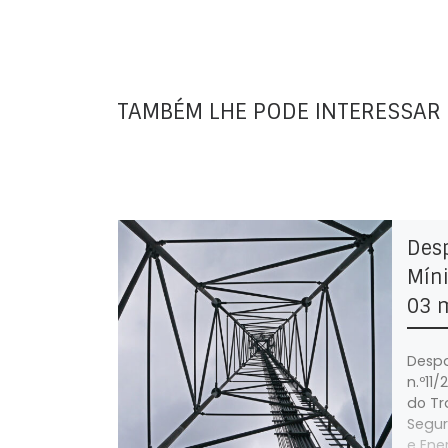
TAMBÉM LHE PODE INTERESSAR
Des
Míni
03 
Despa
n.º11/
do Tr
Segur
e Ene