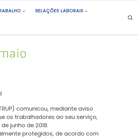
TRABALHO
RELAÇÕES LABORAIS
S
 maio
l
STRUP) comunicou, mediante aviso
ue os trabalhadores ao seu serviço,
 de junho de 2018.
onalmente protegidos, de acordo com