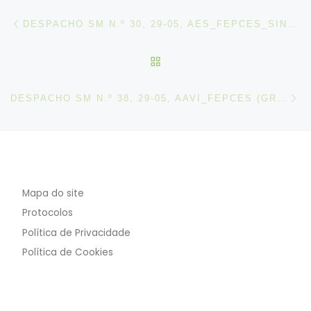
Post navigation
Artigo anterior
DESPACHO SM N.º 30, 29-05, AES_FEPCES_SINTTAV (GREVE DIA 03-06-2026)
VOLTAR À LISTA DE ART
N
DESPACHO SM N.º 38, 29-05, AAVI_FEPCES (GREVE DIA 03-06-2026)
Mapa do site
Protocolos
Política de Privacidade
Política de Cookies