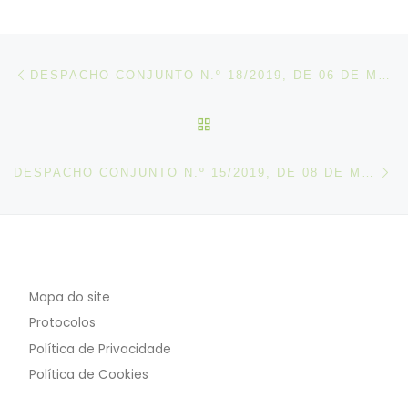
Post navigation
Artigo anterior
DESPACHO CONJUNTO N.º 18/2019, DE 06 DE MARÇO
VOLTAR À LISTA DE ART
N
DESPACHO CONJUNTO N.º 15/2019, DE 08 DE MARÇO
Mapa do site
Protocolos
Política de Privacidade
Política de Cookies