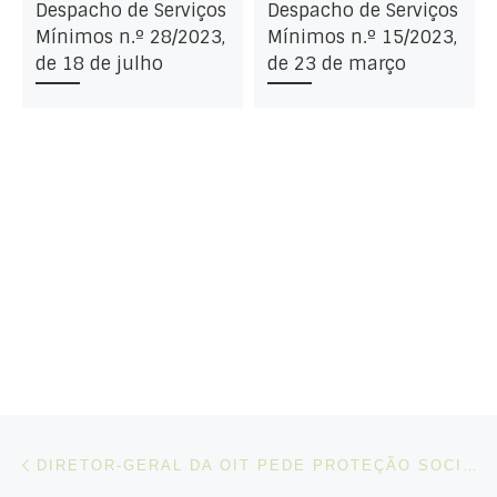
Despacho de Serviços
Despacho de Serviços
Mínimos n.º 28/2023,
Mínimos n.º 15/2023,
de 18 de julho
de 23 de março
Post navigation
Artigo anterior
DIRETOR-GERAL DA OIT PEDE PROTEÇÃO SOCIAL E SALÁRIOS MÍNIMOS PARA RESPONDER À CRISE DO AUMENTO DO CUSTO DE VIDA