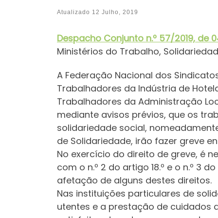
Atualizado
12 Julho, 2019
Despacho Conjunt
o
n.º 57/2019, de 0
Ministérios do Trabalho, Solidaried
A Federação Nacional dos Sindicatos
Trabalhadores da Indústria de Hotela
Trabalhadores da Administração Loca
mediante avisos prévios, que os trab
solidariedade social, nomeadamente 
de Solidariedade, irão fazer greve en
No exercício do direito de greve, é 
com o n.º 2 do artigo 18.º e o n.º 3 
afetação de alguns destes direitos.
Nas instituições particulares de sol
utentes e a prestação de cuidados d