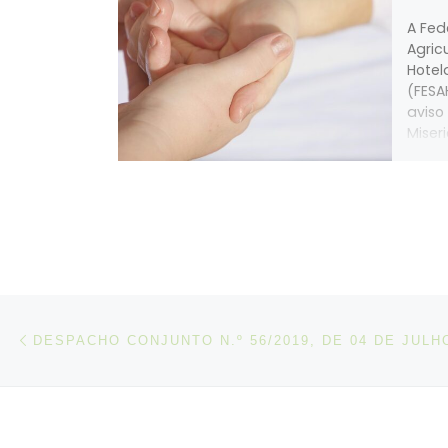
A Fed
Agric
Hotel
(FESA
aviso
Miser
que o
pelo 
exerc
profi
Casas
repre
no di
Post navigation
Artigo anterior
DESPACHO CONJUNTO N.º 56/2019, DE 04 DE JULH