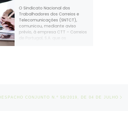
O Sindicato Nacional dos
Trabalhadores dos Correios e
Telecomunicações (SNTCT),
comunicou, mediante aviso
prévio, à empresa CTT – Correios
de Portugal, S.A. que os
trabalhadores do Centro de
Distribuição Postal de Santarém
farão greve no período entre as
00:00 do dia 6 de outubro e as
24:00 horas do dia 8 de outubro
de 2021.
N
IGOS
DESPACHO CONJUNTO N.º 58/2019, DE 04 DE JULHO