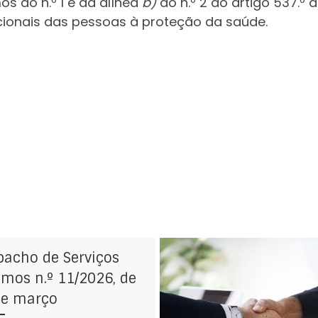
os do n.º 1 e da alínea
b)
do n.º 2 do artigo 537.º
cionais das pessoas à proteção da saúde.
pacho de Serviços
mos n.º 11/2026, de
de março