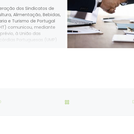
eração dos Sindicatos de
ultura, Alimentação, Bebidas,
aria e Turismo de Portugal
HT) comunicou, mediante
 prévio, à União das
icórdias Portuguesas (UMP)
s trabalhadores abrangidos
seu âmbito estatutário, que
em a sua atividade
ssional na UMP e nas Santas
 da Misericórdia por ela
sentadas, irão fazer greve
a 28 de março de 2026.
VOLTAR À LISTA DE ART
O