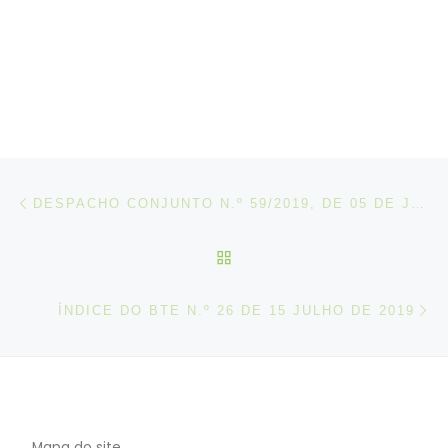
Post navigation
Artigo anterior
DESPACHO CONJUNTO N.º 59/2019, DE 05 DE JULHO
VOLTAR À LISTA DE ART
N
ÍNDICE DO BTE N.º 26 DE 15 JULHO DE 2019
Mapa do site