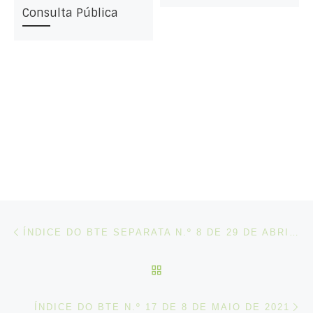
Consulta Pública
Post navigation
Artigo anterior
ÍNDICE DO BTE SEPARATA N.º 8 DE 29 DE ABRIL DE 2021
VOLTAR À LISTA DE ART
N
ÍNDICE DO BTE N.º 17 DE 8 DE MAIO DE 2021